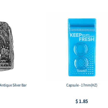
7mm(HZ)
2014 1 oz SilverTowne Buffalo Silve
Rounds (New)
8
$ 79.59