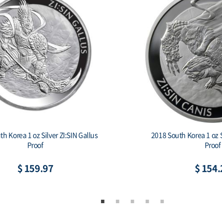
South Korea 1 oz Silver 1 Clay
2019 South Korea 1 oz S
hiwoo Cheonwang Proof
Secret (w/Bo
$ 154.22
$ 166.