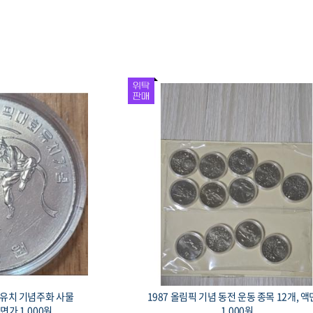
회 유치 기념은화 경회
1993 대전 엑스포 기념 황동화, 로케트와 
0mm, 액면가 1만원
이, 액면가 1,000원