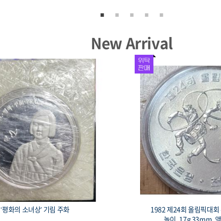
New Arrival
서울올림픽 기념주화 유도 33mm 17g
1982 제24회 올림픽대
용 희귀 코인, 액면가 2,000원
루 프루프, 90% 15g 3