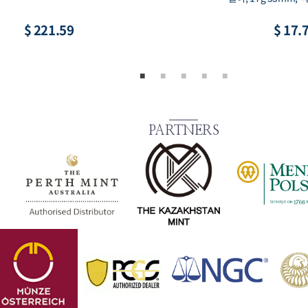
$ 8.87
$ 73.
PARTNERS