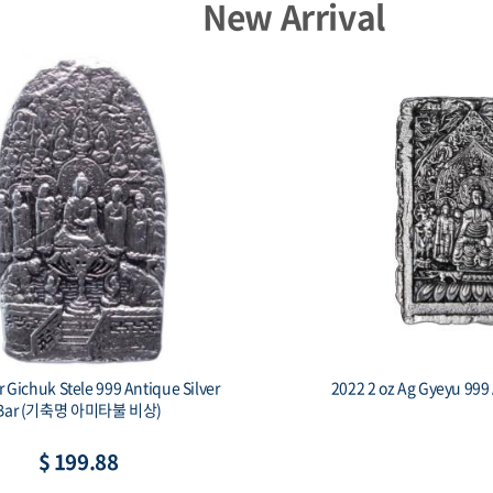
New Arrival
Capsule - 23mm(HZ)
Capsule - 3
$ 1.33
$ 1.4