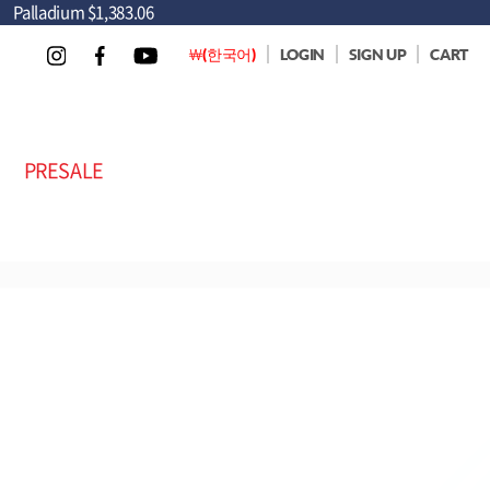
Palladium
$1,383.06
￦(한국어)
LOGIN
SIGN UP
CART
PRESALE