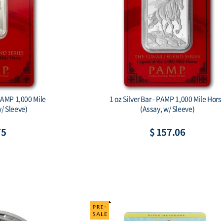
gon Ag999 1 oz BU
Australian Koala 2026 1 Kilo Silver Bul
Coin
86
$ 2,491.54