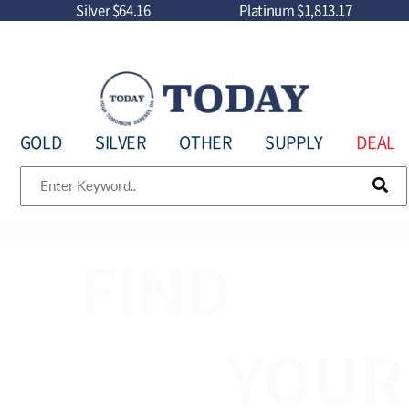
Silver
$64.16
Platinum
$1,813.17
GOLD
SILVER
OTHER
SUPPLY
DEAL