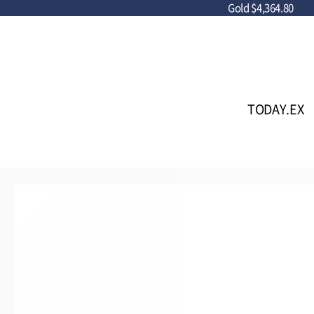
Gold
$4,364.80
TODAY.EX