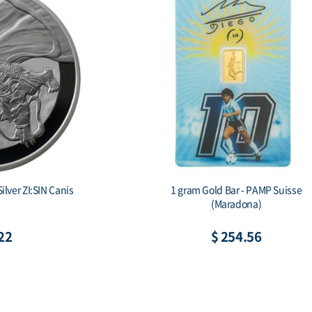
ilver Tiger Proof
2 oz Silver Gichuk Stele 999 Antique Si
x & COA)
Bar (기축명 아미타불 비상)
33
$ 199.88