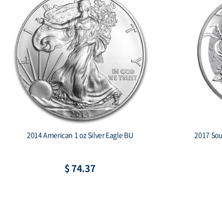
2019 South Korea 1 oz Silver Taekwondo
2018 
Proof 2-coin set
C
$ 269.95