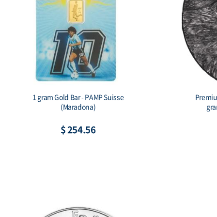
2026 Australia 1 kilo Silver Lunar Horse
Scottsda
BU (Series III) Color
$ 2,592.33