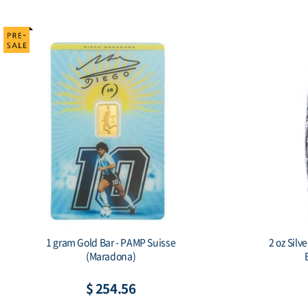
Capsule - 60x93mm(HZ)
$ 1.63