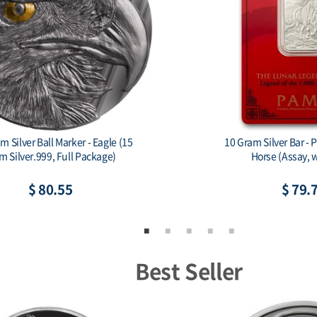
le Mint Some Bunny Loves You 1
China 2026 - China Dra
oz Silver Colorized Bar
$ 82.73
$ 85.
Best Seller