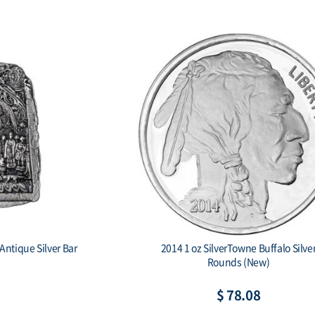
lver 1000 Drams
2015 Burundi 5000 Francs 1 oz. Silve
Ark
African Lion BU
21
$ 88.84