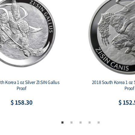
South Korea 1 oz Silver 1 Clay
2019 South Korea 1 oz S
hiwoo Cheonwang Proof
Secret (w/Bo
$ 152.56
$ 164.