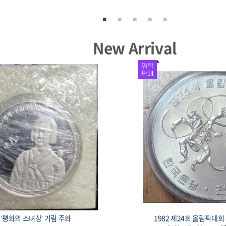
New Arrival
서울올림픽 기념주화 유도 33mm 17g
1982 제24회 올림픽대