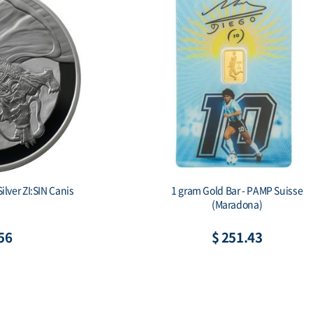
ilver Tiger Proof
2 oz Silver Gichuk Stele 999 Antique Si
x & COA)
Bar (기축명 아미타불 비상)
81
$ 196.39