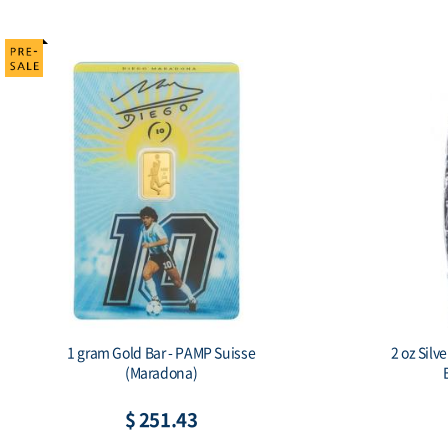
2018 Somalia Elephant 15th Anniversary
2017 N
Jubilee 1 oz Silver Coin
$ 112.56