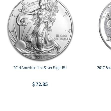
2019 South Korea 1 oz Silver Taekwondo
2018 
Proof 2-coin set
C
$ 266.92