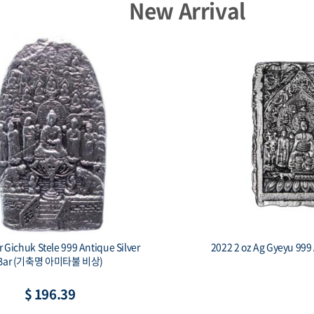
New Arrival
iue 1 oz Silver Czech Lion BU
2014 Armenia 1 oz Si
Noah’s 
$ 86.44
$ 81.