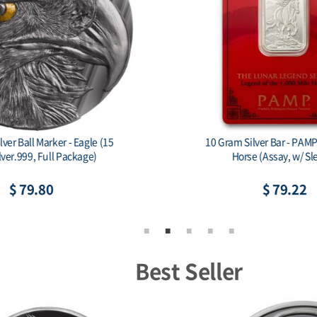
le Mint Some Bunny Loves You 1
China 2026 - China Dra
oz Silver Colorized Bar
$ 81.21
$ 84.
Best Seller