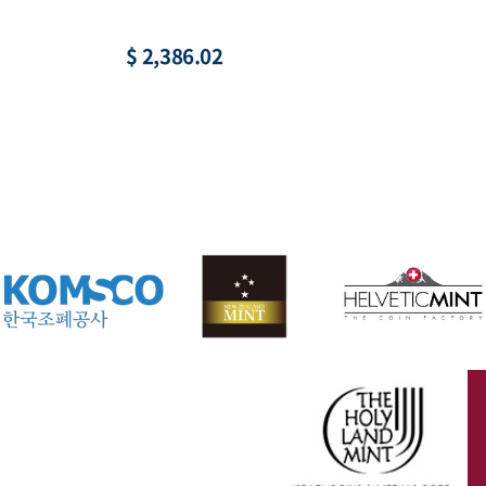
황, 액면 1,000원
수집
$ 22.03