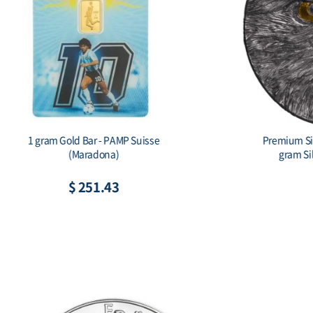
2026 Australia 1 kilo Silver Lunar Horse
Scottsda
BU (Series III) Color
$ 2,543.62