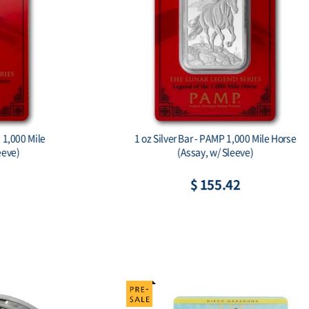
gon Ag999 1 oz BU
Australian Koala 2026 1 Kilo Silver Bul
Coin
35
$ 2,442.82