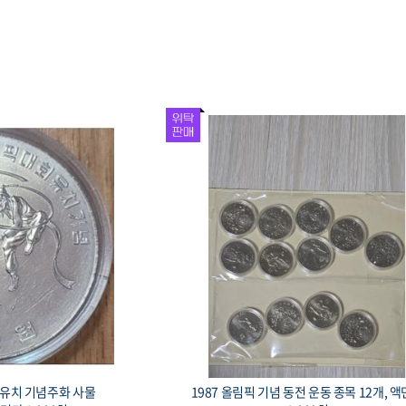
회 유치 기념은화 경회
1993 대전 엑스포 기념 황동화, 로케트와 