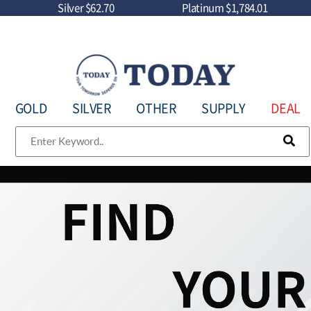
Silver
$62.70
Platinum
$1,784.01
GOLD
SILVER
OTHER
SUPPLY
DEAL