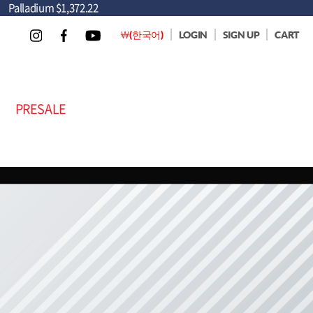
Palladium
$1,372.22
￦(한국어)
LOGIN
SIGN UP
CART
PRESALE