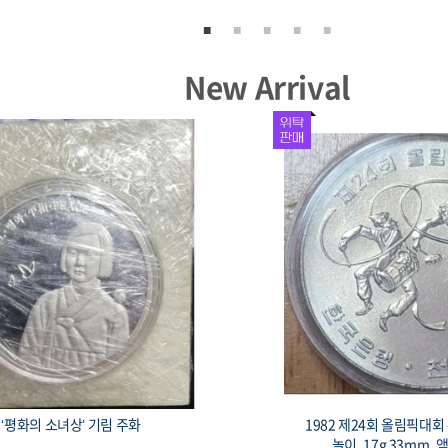
New Arrival
서울올림픽 기념주화 유도 33mm 17g
1982 제24회 올림픽대
용 희귀 코인, 액면가 2,000원
루 프루프, 90% 15g 3