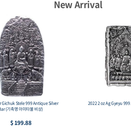
New Arrival
Capsule - 23mm(HZ)
Capsule - 3
$ 1.33
$ 1.4