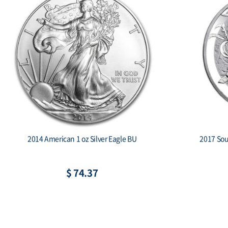
2019 South Korea 1 oz Silver Taekwondo
2018 
Proof 2-coin set
C
$ 269.95