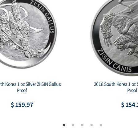
South Korea 1 oz Silver 1 Clay
2019 South Korea 1 oz S
hiwoo Cheonwang Proof
Secret (w/Bo
$ 154.22
$ 166.