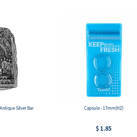
7mm(HZ)
2014 1 oz SilverTowne Buffalo Silve
Rounds (New)
8
$ 79.59