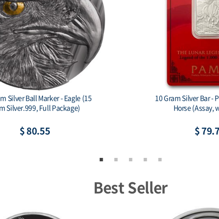
le Mint Some Bunny Loves You 1
China 2026 - China Dra
oz Silver Colorized Bar
$ 82.73
$ 85.
Best Seller