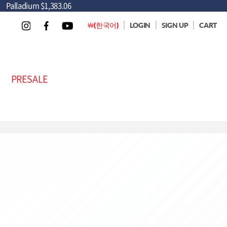
Palladium
$1,383.06
￦(한국어)
LOGIN
SIGN UP
CART
PRESALE