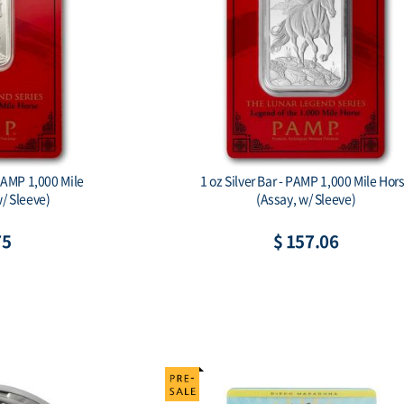
gon Ag999 1 oz BU
Australian Koala 2026 1 Kilo Silver Bul
Coin
86
$ 2,491.54