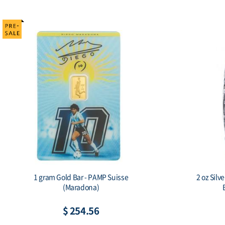
Capsule - 60x93mm(HZ)
$ 1.63