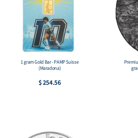
2026 Australia 1 kilo Silver Lunar Horse
Scottsda
BU (Series III) Color
$ 2,592.33