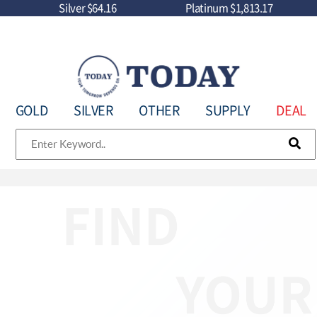
Silver
$64.16
Platinum
$1,813.17
GOLD
SILVER
OTHER
SUPPLY
DEAL