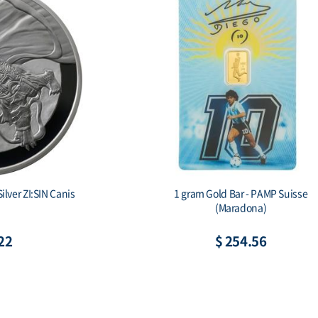
ilver Tiger Proof
2 oz Silver Gichuk Stele 999 Antique Si
x & COA)
Bar (기축명 아미타불 비상)
33
$ 199.88