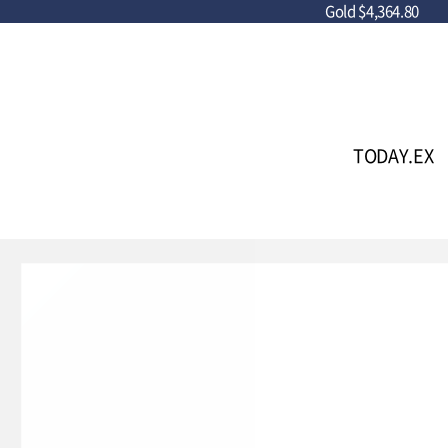
Gold
$4,364.80
TODAY.EX