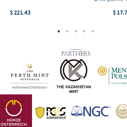
$ 8.86
$ 73.
PARTNERS