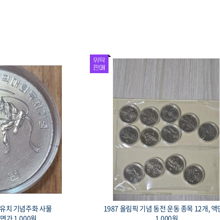
회 유치 기념은화 경회
1993 대전 엑스포 기념 황동화, 로케트와 
0mm, 액면가 1만원
이, 액면가 1,000원