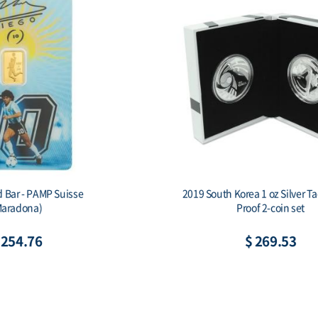
ilver Tiger Proof
2 oz Silver Gichuk Stele 999 Antique Si
x & COA)
Bar (기축명 아미타불 비상)
12
$ 199.40