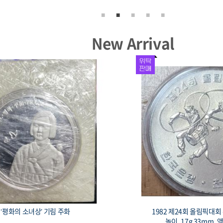
New Arrival
서울올림픽 기념주화 유도 33mm 17g
1982 제24회 올림픽대
용 희귀 코인, 액면가 2,000원
루 프루프, 90% 15g 3