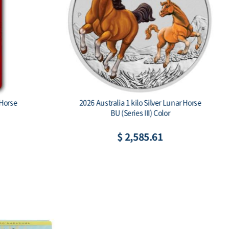
gon Ag999 1 oz BU
Australian Koala 2026 1 Kilo Silver Bul
Coin
65
$ 2,484.82