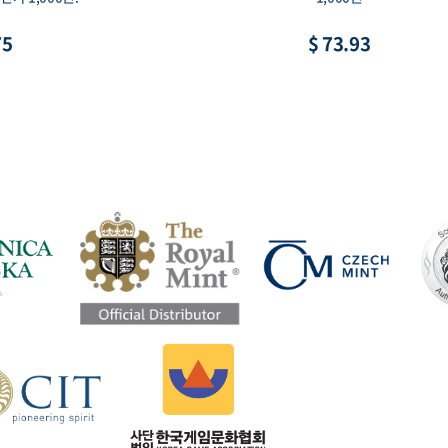
93
$ 11.09