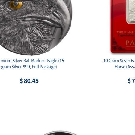
2026 Australia 1 kilo Silver Lunar Horse
Scottsda
BU (Series III) Color
$ 2,585.61