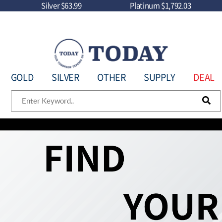
Silver
$63.99
Platinum
$1,792.03
GOLD
SILVER
OTHER
SUPPLY
DEAL