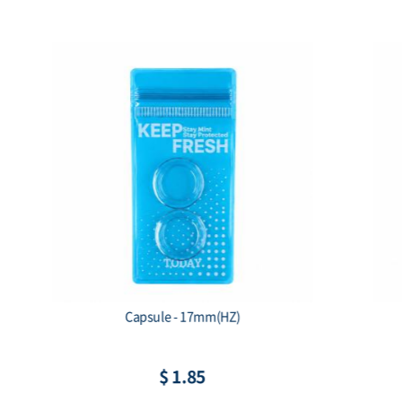
7mm(HZ)
2014 1 oz SilverTowne Buffalo Silve
Rounds (New)
8
$ 79.38