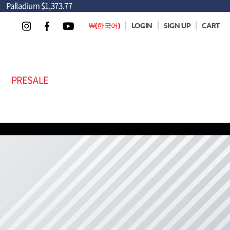
Palladium
$1,373.77
￦(한국어)
LOGIN
SIGN UP
CART
PRESALE