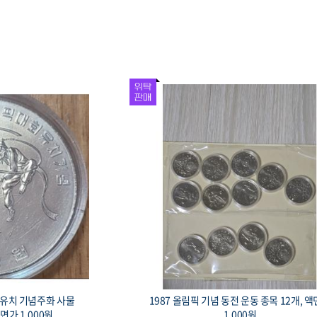
회 유치 기념은화 경회
1993 대전 엑스포 기념 황동화, 로케트와 
0mm, 액면가 1만원
이, 액면가 1,000원