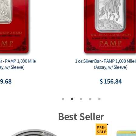
le Mint Some Bunny Loves You 1
China 2026 - China Dra
oz Silver Colorized Bar
$ 82.52
$ 85.
Best Seller