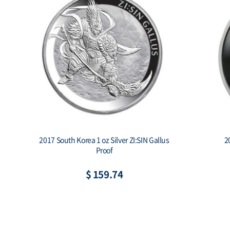
2019 South Korea 1 oz Silver Taekwondo
2018 
Proof 2-coin set
C
$ 269.53