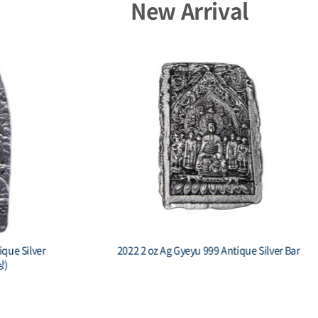
New Arrival
Capsule - 23mm(HZ)
Capsule - 3
$ 1.34
$ 1.4