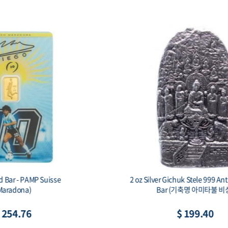
Capsule - 60x93mm(HZ)
$ 1.63