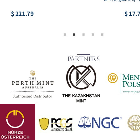
$ 8.88
$ 73.
PARTNERS