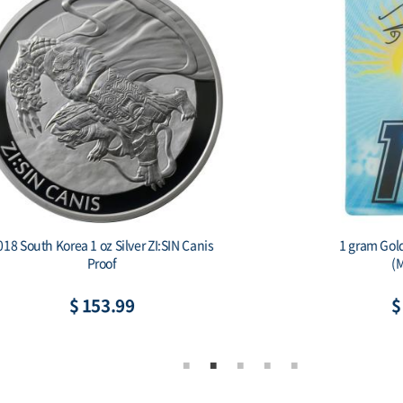
South Korea 1 oz Silver 1 Clay
2019 South Korea 1 oz S
hiwoo Cheonwang Proof
Secret (w/Bo
$ 153.99
$ 166.