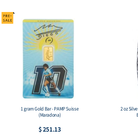
2018 Somalia Elephant 15th Anniversary
2017 N
Jubilee 1 oz Silver Coin
$ 112.10