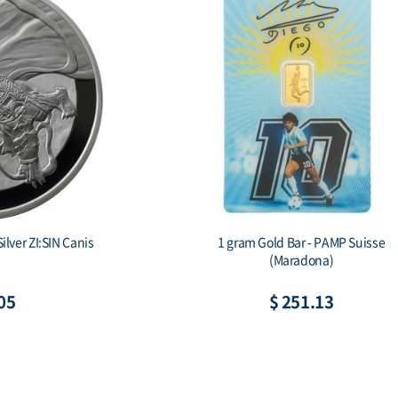
ilver Tiger Proof
2 oz Silver Gichuk Stele 999 Antique Si
x & COA)
Bar (기축명 아미타불 비상)
35
$ 195.34