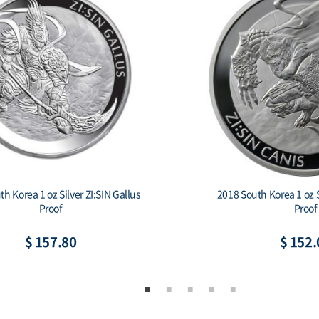
South Korea 1 oz Silver 1 Clay
2019 South Korea 1 oz S
hiwoo Cheonwang Proof
Secret (w/Bo
$ 152.05
$ 164.