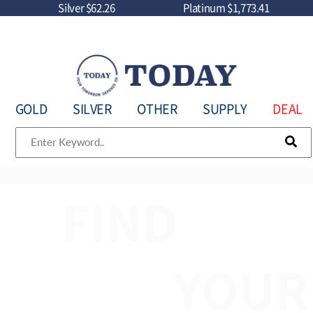
Silver
$62.26
Platinum
$1,773.41
GOLD
SILVER
OTHER
SUPPLY
DEAL