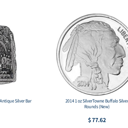
lver 1000 Drams
2015 Burundi 5000 Francs 1 oz. Silve
Ark
African Lion BU
75
$ 88.34