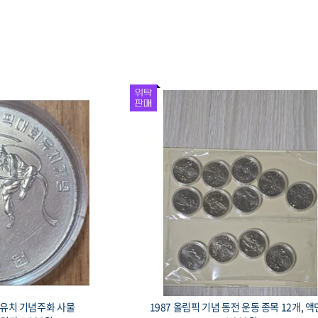
회 유치 기념은화 경회
1993 대전 엑스포 기념 황동화, 로케트와 