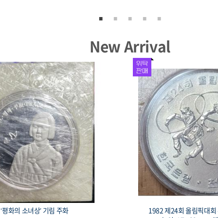
New Arrival
서울올림픽 기념주화 유도 33mm 17g
1982 제24회 올림픽대