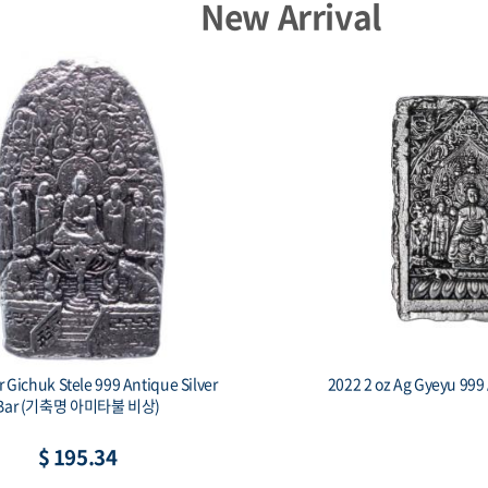
New Arrival
iue 1 oz Silver Czech Lion BU
2014 Armenia 1 oz Si
Noah’s 
$ 85.98
$ 80.