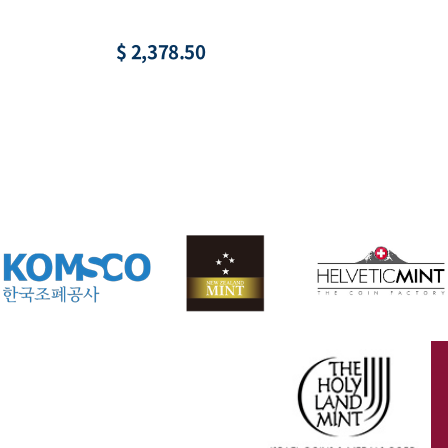
황, 액면 1,000원
수집
$ 21.96