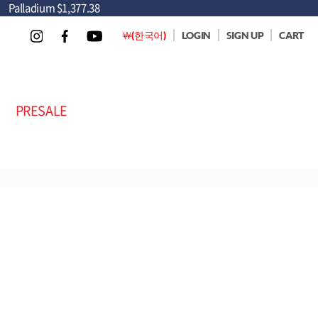
Palladium
$1,377.38
￦(한국어)
LOGIN
SIGN UP
CART
PRESALE