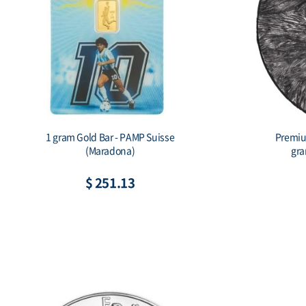
2026 Australia 1 kilo Silver Lunar Horse
Scottsda
BU (Series III) Color
$ 2,528.83