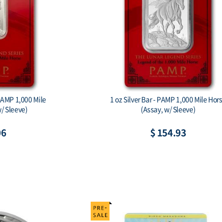
gon Ag999 1 oz BU
Australian Koala 2026 1 Kilo Silver Bul
Coin
89
$ 2,428.04