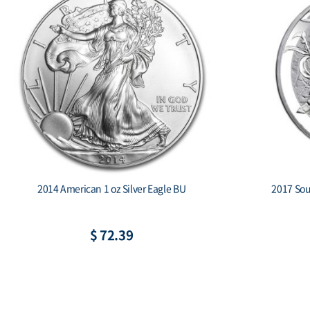
2019 South Korea 1 oz Silver Taekwondo
2018 
Proof 2-coin set
C
$ 266.00