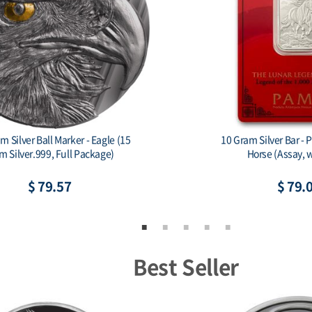
le Mint Some Bunny Loves You 1
China 2026 - China Dra
oz Silver Colorized Bar
$ 80.75
$ 83.
Best Seller