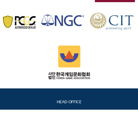
HEAD OFFICE
Coin's Today 12, Macheon-ro 28-gil, Songpa-gu, Seoul
05739 South Korea
info@Coinstoday.co.kr
+82-2-2088-6637