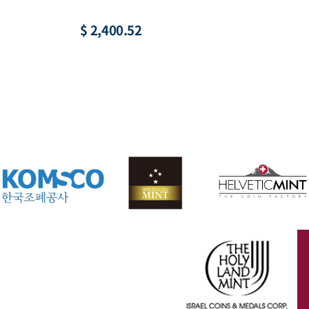
$ 221.59
$ 