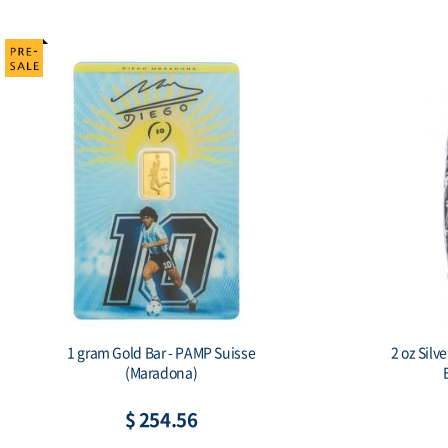
er
2022 2 oz Ag Gyeyu 999 Antique Silver Bar