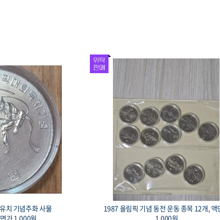
개, 액면가
1981 대한민국 제5공화국 출범 기념 주화 봉
황, 액면 1,000원