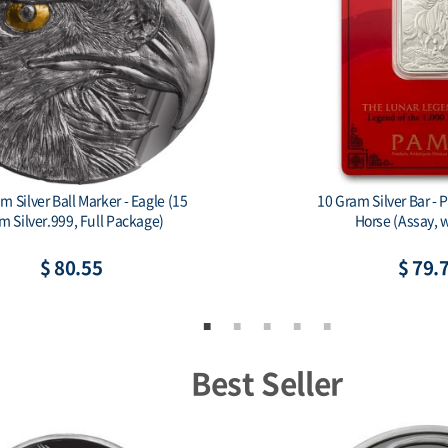
2026 Australia 1 kilo Silver Lunar Horse
Scottsd
BU (Series III) Color
$ 2,592.33
Best Seller