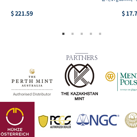
17.73
$ 73.87
PARTNERS