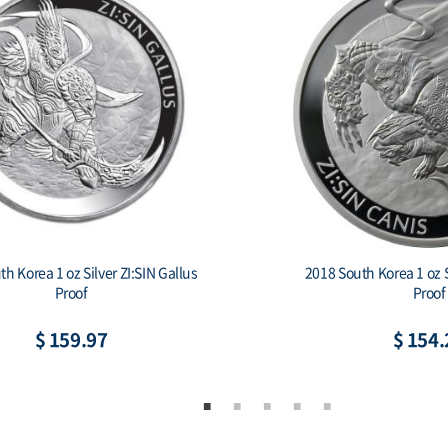
2019 South Korea 1 oz Silver Taekwondo
Proof 2-coin set
$ 269.95