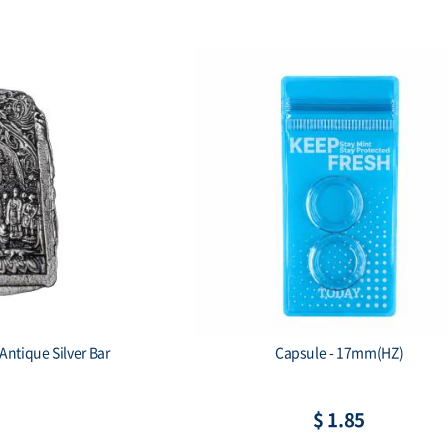
psule - 60x93mm(HZ)
Capsule - 23m
$ 1.63
$ 1.33