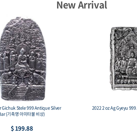
New Arrival
Capsule - 17mm(HZ)
Ca
$ 1.85