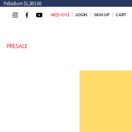
Palladium
$1,383.06
￦(한국어)
LOGIN
SIGN UP
CART
PRESALE