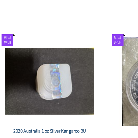
‘평화의 소녀상’ 기림 주화
1982 제24회 올림
놀이, 17g 33m