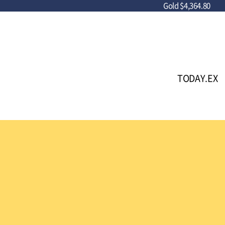
Gold
$4,364.80
TODAY.EX