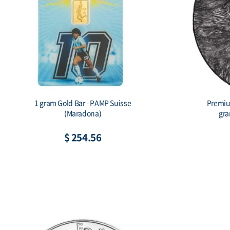
le
1 oz Silver Bar - PAMP 1,000 Mile Horse
(Assay, w/ Sleeve)
$ 157.06