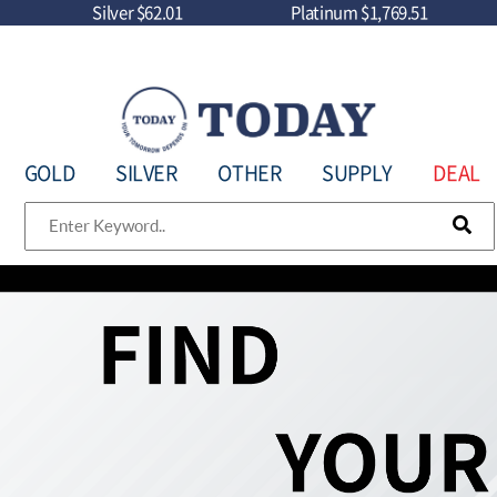
Silver
$62.01
Platinum
$1,769.51
GOLD
SILVER
OTHER
SUPPLY
DEAL