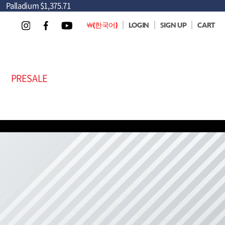
Palladium
$1,375.71
￦(한국어)
LOGIN
SIGN UP
CART
PRESALE