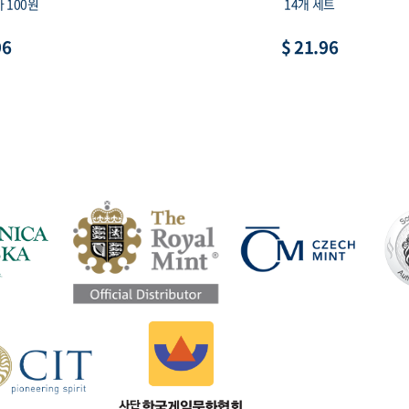
 100원
14개 세트
96
$ 21.96