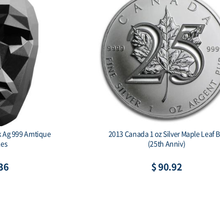
k Ag 999 Amtique
2013 Canada 1 oz Silver Maple Leaf 
les
(25th Anniv)
36
$ 90.92