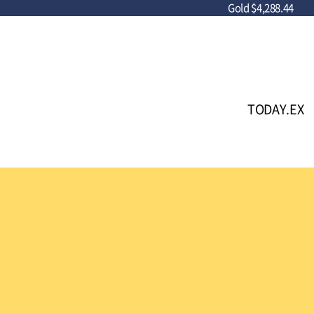
Gold
$4,288.44
TODAY.EX