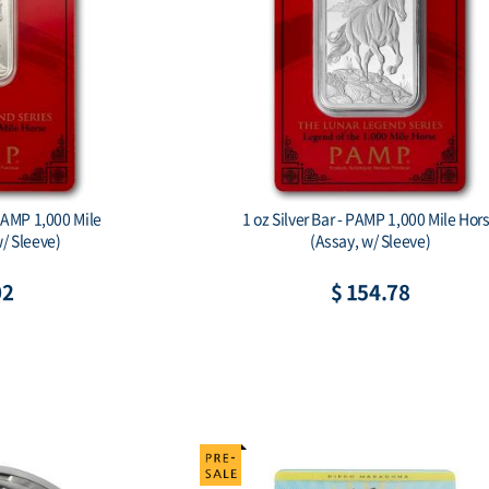
a Dragon Ag999 1 oz BU
Australian Koala 2026 1 Kilo Silv
Coin
 83.75
$ 2,423.67