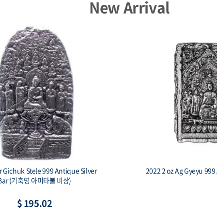
New Arrival
y
2017 Niue 1 oz Silver Czech Lion BU
$ 85.84