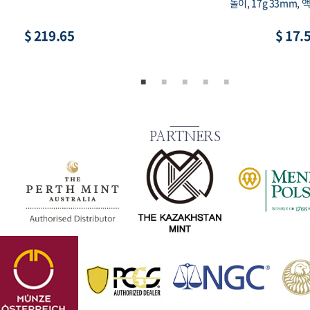
황, 액면 1,000원
수집용 희귀 코
$ 21.97
$
PARTNERS