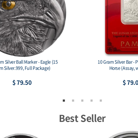
ottsdale Mint Some Bunny Loves You 1
China 2026 - Chin
oz Silver Colorized Bar
$ 80.62
$
Best Seller