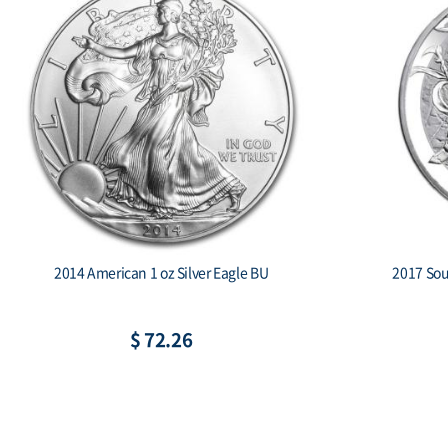
2019 South Korea 1 oz Silver Taekwondo
Proof 2-coin set
$ 265.73