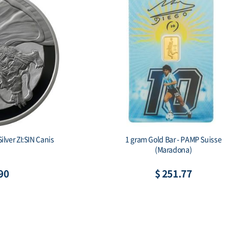
h Korea 1 oz Silver Tiger Proof
2 oz Silver Gichuk Stele 
Secret (w/Box & COA)
Bar (기축명 아미
$ 164.22
$ 195.