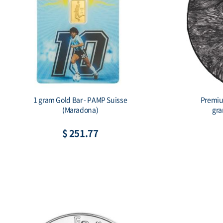
2026 Australia 1 kilo Silver Lunar Horse
Sc
BU (Series III) Color
$ 2,524.46