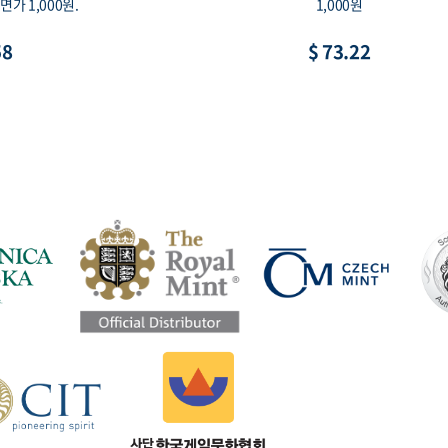
인, 액면가 2,000원
루 프루프, 90% 15g 30mm, 액면
 8.79
$ 73.22