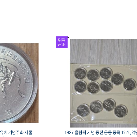
념주화 유도 33mm 17g
1982 제24회 올림픽대회 유치 기념