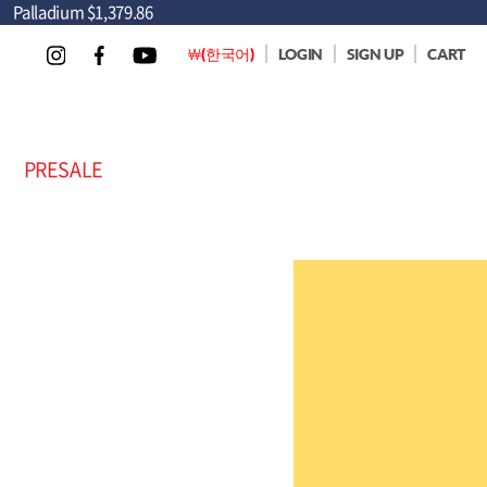
Palladium
$1,379.86
￦(한국어)
LOGIN
SIGN UP
CART
PRESALE