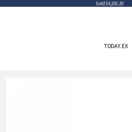
Gold
$4,281.20
TODAY.EX