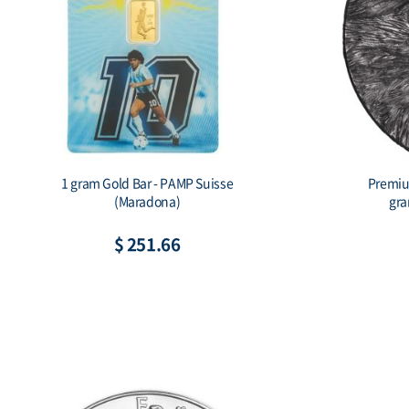
2026 Australia 1 kilo Silver Lunar Horse
Scottsda
BU (Series III) Color
$ 2,549.66