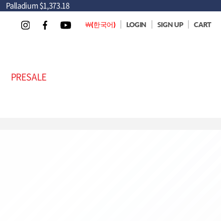
Palladium
$1,373.18
￦(한국어)
LOGIN
SIGN UP
CART
PRESALE