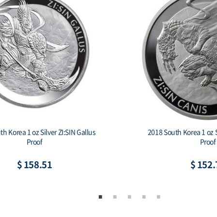
South Korea 1 oz Silver 1 Clay
2019 South Korea 1 oz S
hiwoo Cheonwang Proof
Secret (w/Bo
$ 152.76
$ 165.