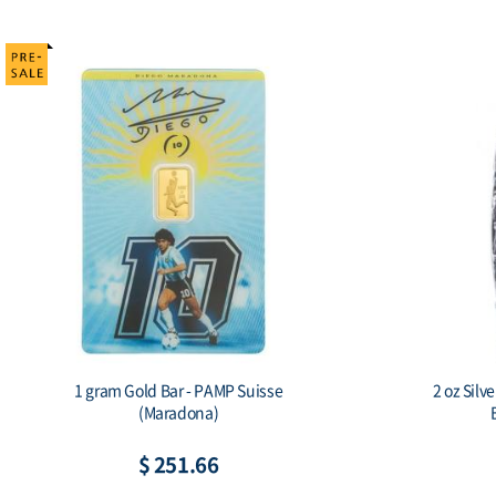
2018 Somalia Elephant 15th Anniversary
2017 N
Jubilee 1 oz Silver Coin
$ 112.75