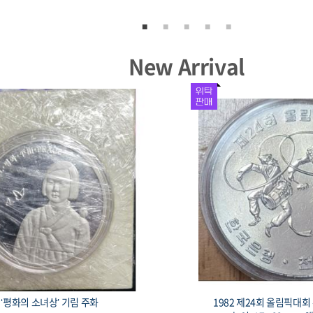
New Arrival
서울올림픽 기념주화 유도 33mm 17g
1982 제24회 올림픽대