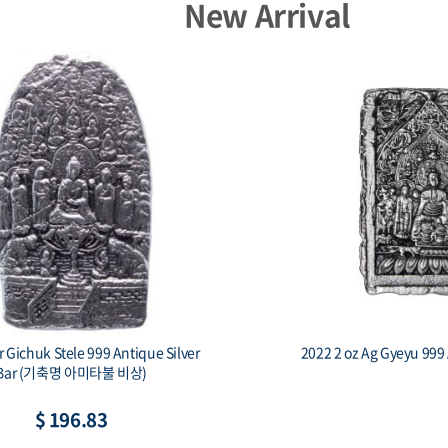
New Arrival
iue 1 oz Silver Czech Lion BU
2014 Armenia 1 oz Si
Noah’s 
$ 86.63
$ 81.