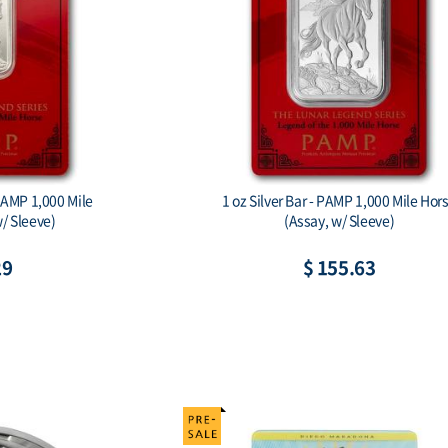
gon Ag999 1 oz BU
Australian Koala 2026 1 Kilo Silver Bul
Coin
54
$ 2,448.87