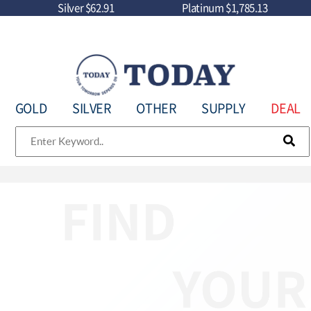
Silver
$62.91
Platinum
$1,785.13
GOLD
SILVER
OTHER
SUPPLY
DEAL