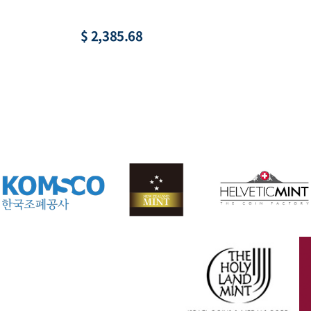
황, 액면 1,000원
수집
$ 22.03