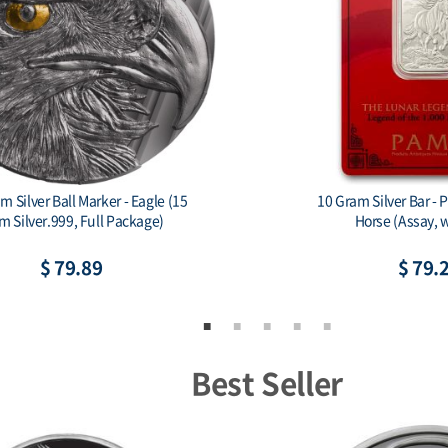
le Mint Some Bunny Loves You 1
China 2026 - China Dra
oz Silver Colorized Bar
$ 81.40
$ 84.
Best Seller