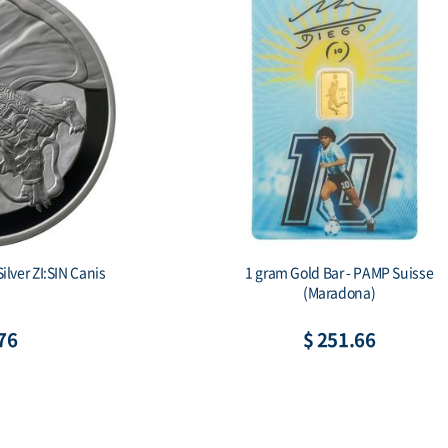
ilver Tiger Proof
2 oz Silver Gichuk Stele 999 Antique Si
x & COA)
Bar (기축명 아미타불 비상)
00
$ 196.83