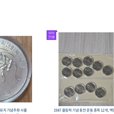
회 유치 기념은화 경회
1993 대전 엑스포 기념 황동화, 로케트와 