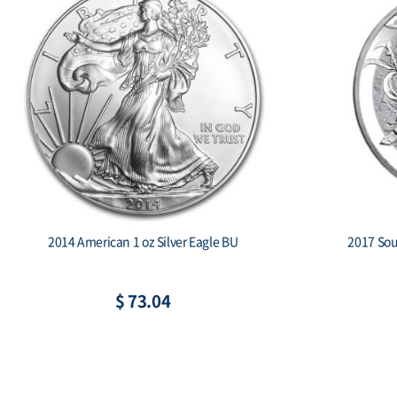
2019 South Korea 1 oz Silver Taekwondo
2018 
Proof 2-coin set
C
$ 267.30