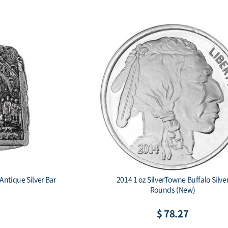
lver 1000 Drams
2015 Burundi 5000 Francs 1 oz. Silve
Ark
African Lion BU
40
$ 89.04