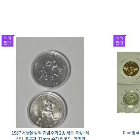
1987 서울올림픽 기념주화 2종 세트 복싱+레
미국 영국 
스링, 프루프 33mm 수집용 코인, 액면가