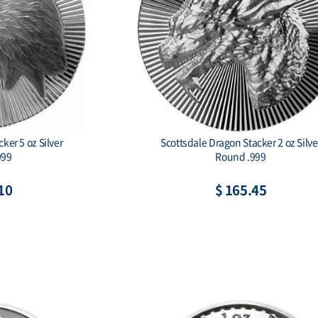
ker 5 oz Silver
Scottsdale Dragon Stacker 2 oz Silve
999
Round .999
10
$ 165.45