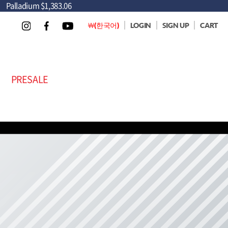
Palladium
$1,383.06
￦(한국어)
LOGIN
SIGN UP
CART
PRESALE