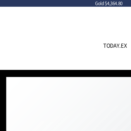
Gold
$4,364.80
TODAY.EX