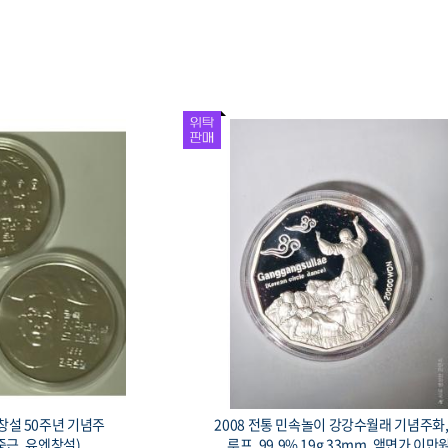
N창설 50주년 기념주
2008 전통 민속놀이 강강수월래 기념주화,
중근, 유엔창설)
루프, 99.9% 19g 33mm, 액면가 이만