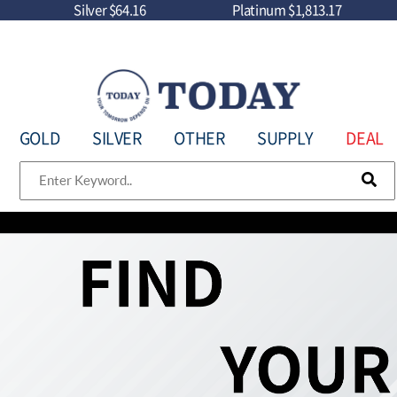
Silver
$64.16
Platinum
$1,813.17
GOLD
SILVER
OTHER
SUPPLY
DEAL