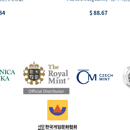
84
$ 88.67