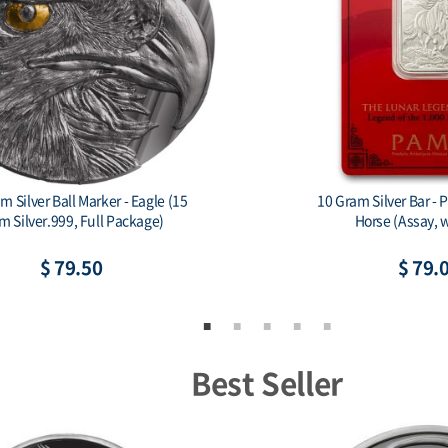
le Mint Some Bunny Loves You 1
China 2026 - China Dra
oz Silver Colorized Bar
$ 80.62
$ 83.
Best Seller