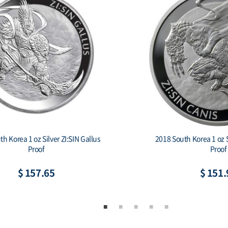
South Korea 1 oz Silver 1 Clay
2019 South Korea 1 oz 
hiwoo Cheonwang Proof
Secret (w/Bo
$ 151.90
$ 164