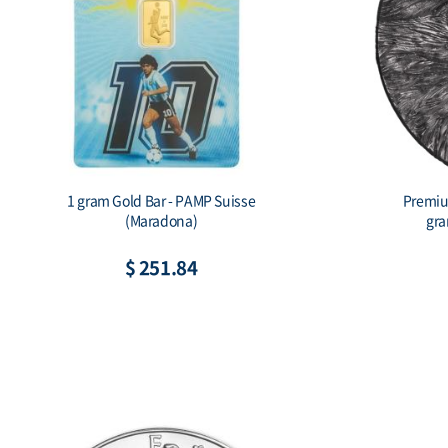
2026 Australia 1 kilo Silver Lunar Horse
Scottsda
BU (Series III) Color
$ 2,524.46