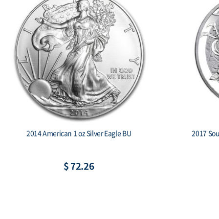
2019 South Korea 1 oz Silver Taekwondo
2018 
Proof 2-coin set
C
$ 265.73