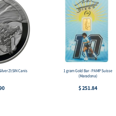
Silver Tiger Proof
2 oz Silver Gichuk Stele 999 Antique Si
x & COA)
Bar (기축명 아미타불 비상)
.22
$ 195.02