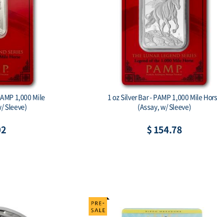
gon Ag999 1 oz BU
Australian Koala 2026 1 Kilo Silver Bul
Coin
75
$ 2,423.67