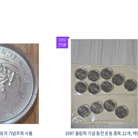
 올림픽대회 유치 기념은화 경회
1993 대전 엑스포 기념 황동화,