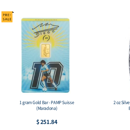
2018 Somalia Elephant 15th Anniversary
20
Jubilee 1 oz Silver Coin
$ 111.97