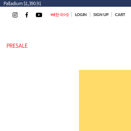
Palladium
$1,390.91
￦(한국어)
LOGIN
SIGN UP
CART
PRESALE