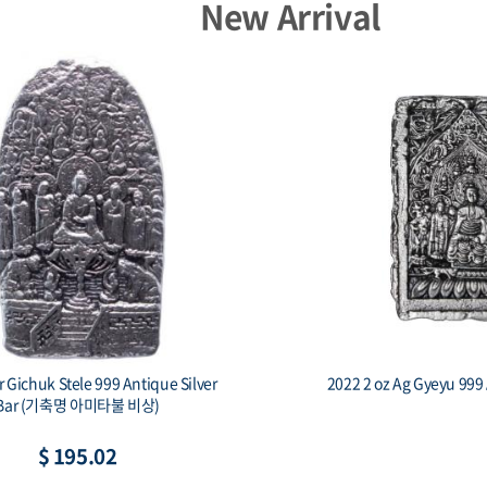
New Arrival
17 Niue 1 oz Silver Czech Lion BU
2014 Armenia 1 o
Noah
$ 85.84
$ 