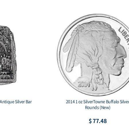
z Silver 1000 Drams
2015 Burundi 5000 Francs 1 oz. S
’s Ark
African Lion BU
80.62
$ 88.19