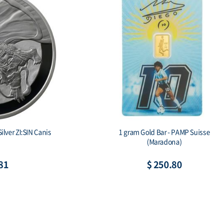
ilver Tiger Proof
2 oz Silver Gichuk Stele 999 Antique Si
x & COA)
Bar (기축명 아미타불 비상)
13
$ 194.83