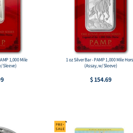
gon Ag999 1 oz BU
Australian Koala 2026 1 Kilo Silver Bul
Coin
67
$ 2,420.99