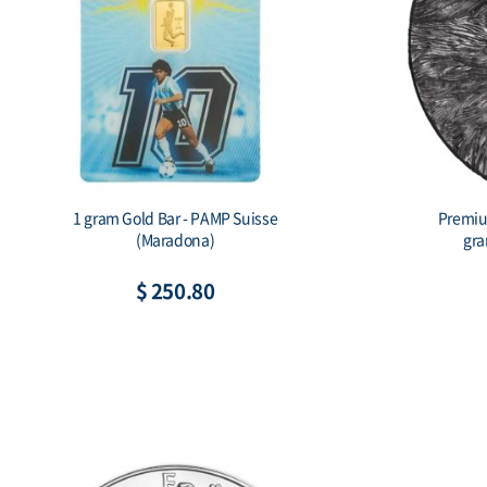
2026 Australia 1 kilo Silver Lunar Horse
Scottsda
BU (Series III) Color
$ 2,521.78