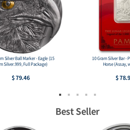
le Mint Some Bunny Loves You 1
China 2026 - China Dra
oz Silver Colorized Bar
$ 80.53
$ 83.
Best Seller