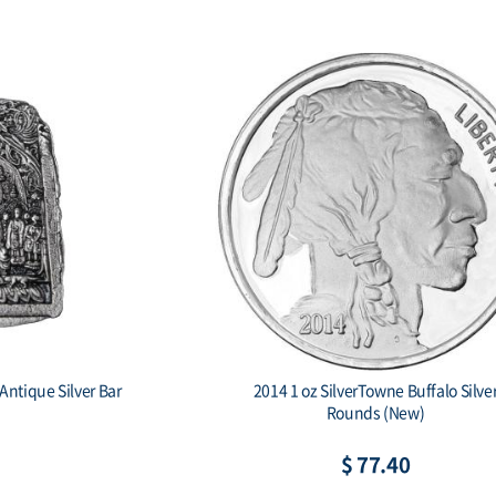
lver 1000 Drams
2015 Burundi 5000 Francs 1 oz. Silve
Ark
African Lion BU
53
$ 88.10