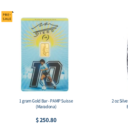
2018 Somalia Elephant 15th Anniversary
2017 N
Jubilee 1 oz Silver Coin
$ 111.88