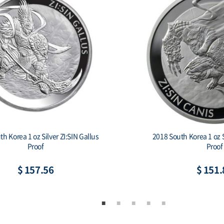
South Korea 1 oz Silver 1 Clay
2019 South Korea 1 oz S
hiwoo Cheonwang Proof
Secret (w/Bo
$ 151.81
$ 164.