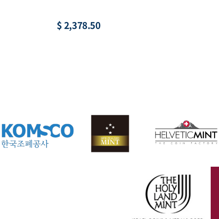
황, 액면 1,000원
수집
$ 21.96