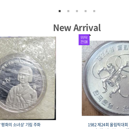
New Arrival
서울올림픽 기념주화 유도 33mm 17g
1982 제24회 올림픽대