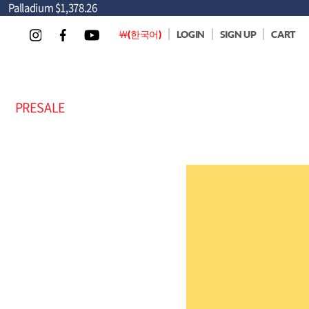
Palladium
$1,378.26
￦(한국어)
LOGIN
SIGN UP
CART
PRESALE