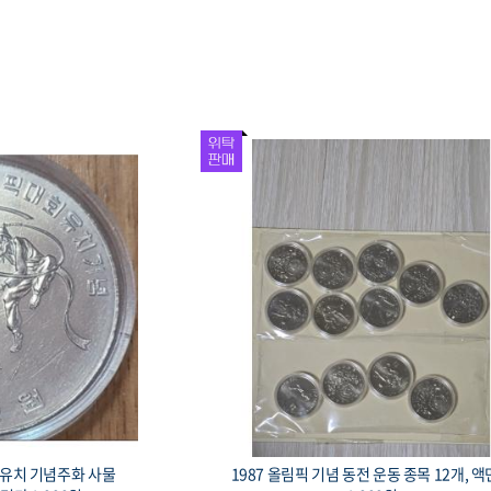
회 유치 기념은화 경회
1993 대전 엑스포 기념 황동화, 로케트와 