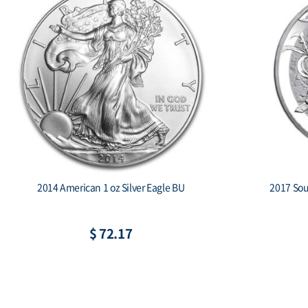
2019 South Korea 1 oz Silver Taekwondo
2018 
Proof 2-coin set
C
$ 265.56