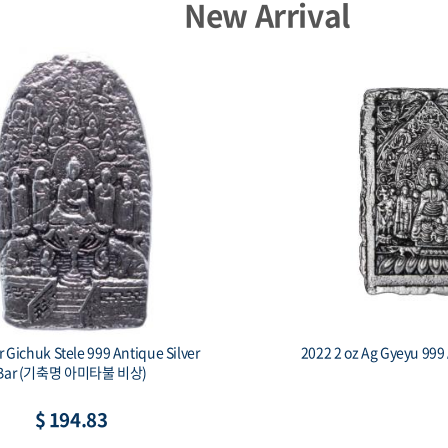
New Arrival
iue 1 oz Silver Czech Lion BU
2014 Armenia 1 oz Si
Noah’s 
$ 85.76
$ 80.